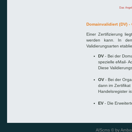
Das Angeb
Domainvalidiert (DV) -
Einer Zertifizierung li
werden kann. In den 
Validierungsarten etablie
DV
- Bei der Domai
spezielle eMail- A
Diese Validierungs
OV
- Bei der Organ
dann im Zertifikat
Handelsregister is
EV
- Die Erweitert
AIScms © by
Ambos